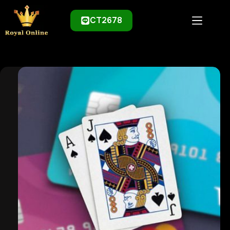
Skip
to
CT2678
content