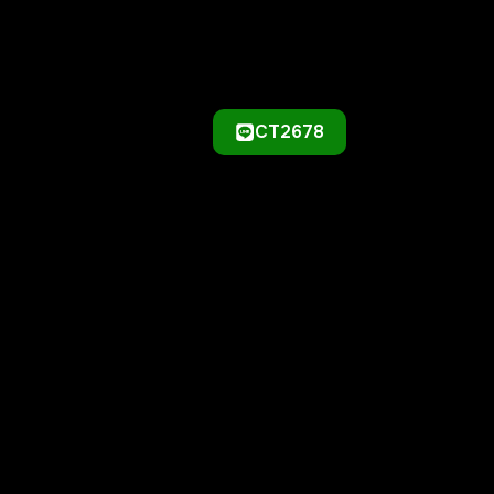
CT2678