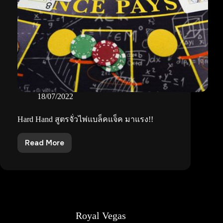
18/07/2022
Hard Hand สูตรจั่วไพ่แบล็คแจ็ค มาแรง!!
Read More
Hard
Hand
สูตร
จั่ว
ไพ่
แบ
Royal Vegas
ล็ค