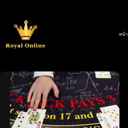
Skip
to
content
หน้