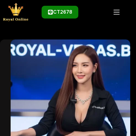
Skip
to
CT2678
content