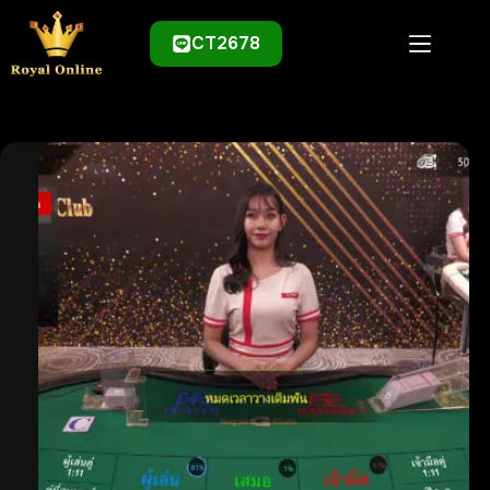
Skip
to
CT2678
content