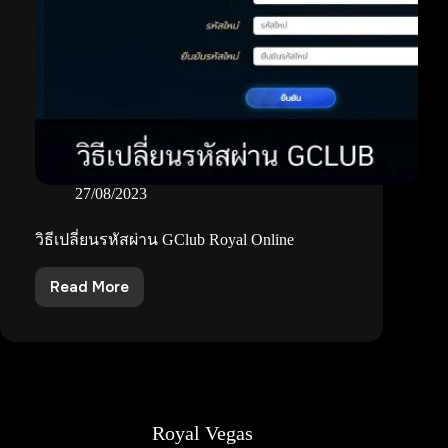
27/08/2023
วิธีเปลี่ยนรหัสผ่าน GClub Royal Online
Read More
วิธี
เปลี่ยน
รหัส
ผ่าน
GClub
Royal
Online
Royal Vegas