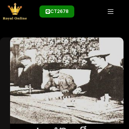
Skip
to
CT2678
content