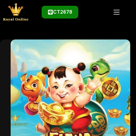
Skip
to
CT2678
content