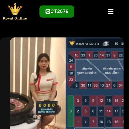
Skip
to
CT2678
content