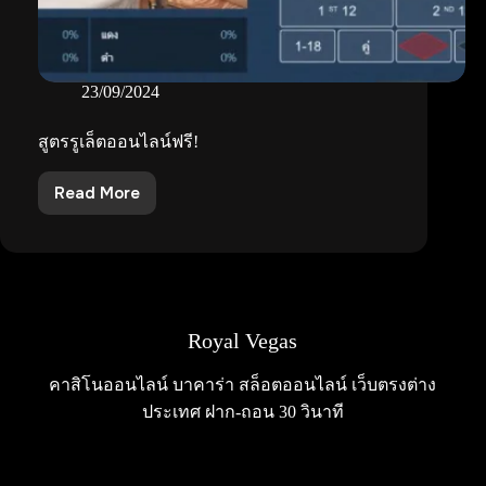
23/09/2024
สูตรรูเล็ตออนไลน์ฟรี!
Read More
สูตร
รู
เล็
ตอ
อน
ไลน์
Royal Vegas
ฟรี!
คาสิโนออนไลน์ บาคาร่า สล็อตออนไลน์ เว็บตรงต่าง
ประเทศ ฝาก-ถอน 30 วินาที