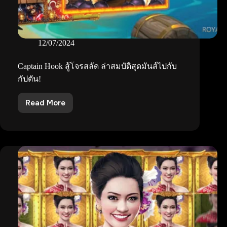
12/07/2024
Captain Hook สู้โจรสลัด ล่าสมบัติสุดมันส์ไปกับ
กัปตัน!
Read More
Captain
Hook
สู้
โจร
สลัด
ล่า
สมบัติ
สุด
มันส์
ไป
กับ