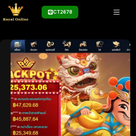
Skip
to
CT2678
content