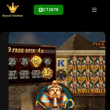
Skip
to
CT2678
content