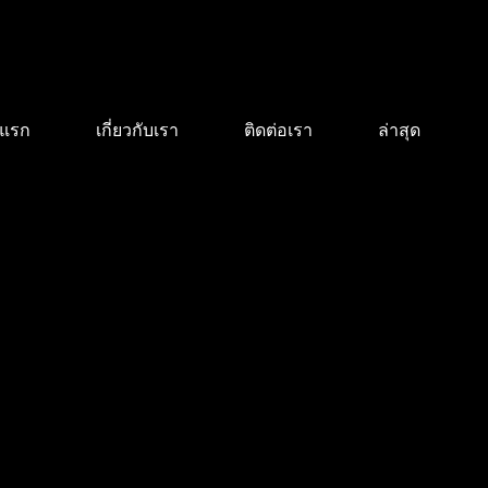
าแรก
เกี่ยวกับเรา
ติดต่อเรา
ล่าสุด