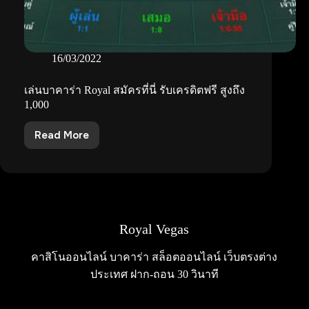
16/03/2022
เล่นบาคาร่า Royal สมัครที่นี่ รับเครดิตฟรี สูงถึง
1,000
Read More
เล่น
บา
คา
ร่า
Royal
สมัคร
Royal Vegas
ที่
นี่
คาสิโนออนไลน์ บาคาร่า สล็อตออนไลน์ เว็บตรงต่าง
รับ
ประเทศ ฝาก-ถอน 30 วินาที
เครดิต
ฟรี