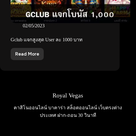
02/05/2023
Gclub แจกสูงสุด User ละ 1000 บาท
Read More
Gclub
แจก
สูงสุด
User
ละ
1000
Royal Vegas
บาท
คาสิโนออนไลน์ บาคาร่า สล็อตออนไลน์ เว็บตรงต่าง
ประเทศ ฝาก-ถอน 30 วินาที