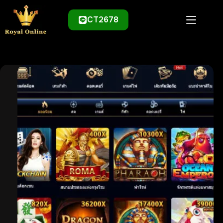
Skip
to
CT2678
content