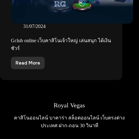
31/07/2024
Gclub online เว็บคาสิโนเจ้าใหญ่ เล่นสนุก ได้เงิน
ชัวร์
Read More
Gclub
online
เว็บ
คา
สิ
โน
Royal Vegas
เจ้า
ใหญ่
คาสิโนออนไลน์ บาคาร่า สล็อตออนไลน์ เว็บตรงต่าง
เล่น
ประเทศ ฝาก-ถอน 30 วินาที
สนุก
ได้