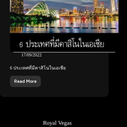
17/09/2022
6 ประเทศที่มีคาสิโนในเอเชีย
Read More
6
ประเทศ
ที่
มี
คา
สิ
Royal Vegas
โน