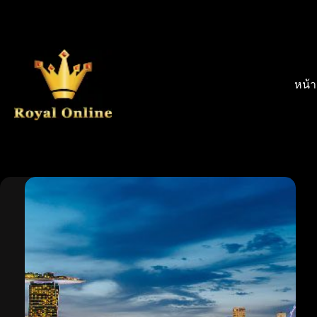
Skip
to
content
หน้