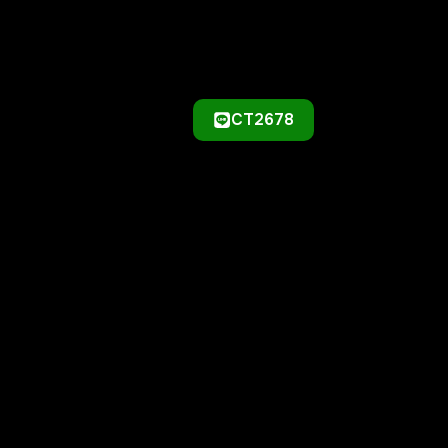
CT2678