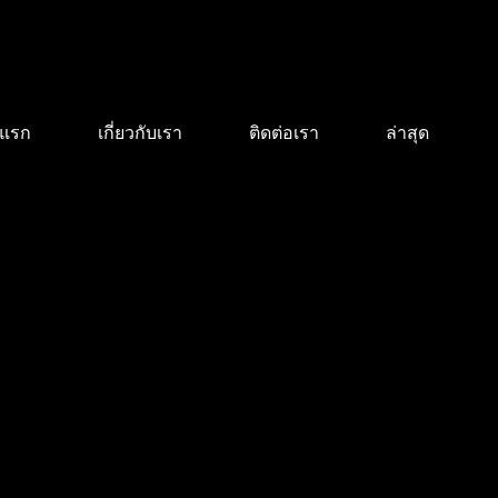
าแรก
เกี่ยวกับเรา
ติดต่อเรา
ล่าสุด