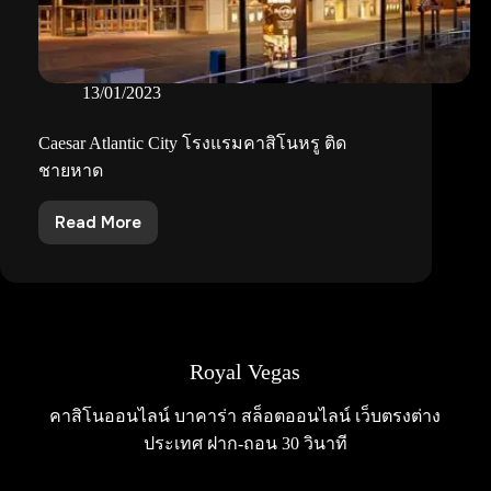
13/01/2023
Caesar Atlantic City โรงแรมคาสิโนหรู ติด
ชายหาด
Read More
Caesar
Atlantic
City
โรงแรม
คา
สิ
Royal Vegas
โน
หรู
คาสิโนออนไลน์ บาคาร่า สล็อตออนไลน์ เว็บตรงต่าง
ติด
ประเทศ ฝาก-ถอน 30 วินาที
ชายหาด