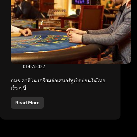
เสรี
01/07/2022
กมธ.คาสิโน เตรียมจ่อเสนอรัฐเปิดบ่อนในไทย
เร็ว ๆ นี้
Read More
กมธ.คา
สิโน
เตรียม
จ่อ
เสนอ