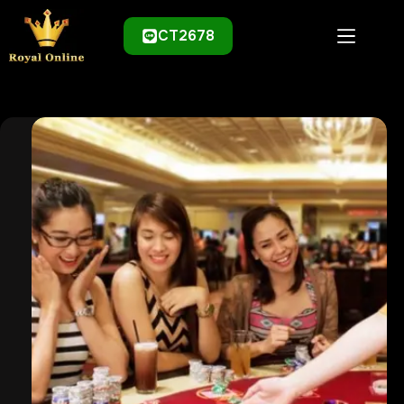
Skip
to
CT2678
content