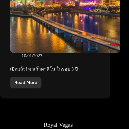
10/01/2023
เปิดแล้ว! มาเก๊าคาสิโน ในรอบ 3 ปี
Read More
เปิด
แล้ว!
มาเก๊า
คา
สิโน
ใน
Royal Vegas
รอบ