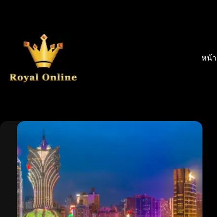
Skip
to
content
หน้