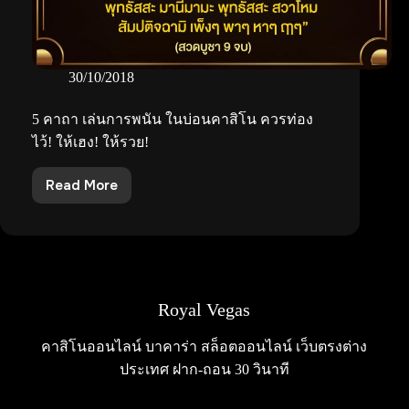
30/10/2018
5 คาถา เล่นการพนัน ในบ่อนคาสิโน ควรท่อง
ไว้! ให้เฮง! ให้รวย!
Read More
5
คาถา
เล่น
การ
พนัน
ใน
Royal Vegas
บ่อน
คา
คาสิโนออนไลน์ บาคาร่า สล็อตออนไลน์ เว็บตรงต่าง
สิโน
ประเทศ ฝาก-ถอน 30 วินาที
ควร