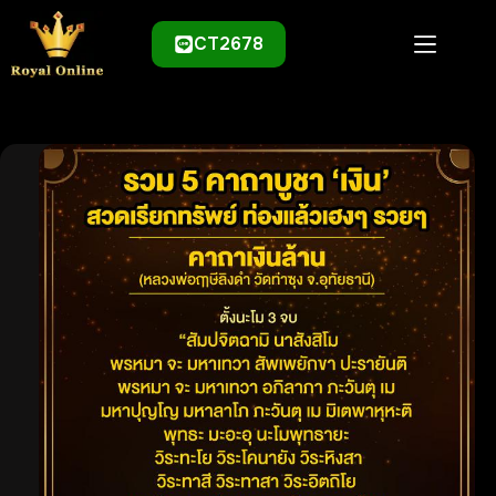
Skip
to
CT2678
content