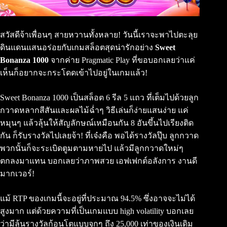
สวัสดีจ้าเพื่อนๆ สายหวานทั้งหลาย! วันนี้เราจะพาไปตะลุย
ดินแดนแสนอร่อยกับเกมสล็อตสุดน่ารักอย่าง
Sweet
Bonanza 1000
จากค่าย Pragmatic Play ที่ขอบอกเลยว่าแค่
เห็นก็อยากจะกระโดดเข้าไปอยู่ในเกมแล้ว!
Sweet Bonanza 1000 เป็นสล็อต 6 รีล 5 แถว ที่เต็มไปด้วยลูก
กวาดหลากสีสันและผลไม้ฉ่ำๆ วิธีเล่นก็ง่ายแสนง่าย แค่
หมุนๆ แล้วลุ้นให้สัญลักษณ์เหมือนกัน 8 อันขึ้นไปเรียงติด
กัน ก็รับรางวัลไปเลยจ้า! ที่เจ๋งคือ พอได้รางวัลปุ๊บ ลูกกวาด
พวกนั้นก็จะระเบิดตูมตามหายไป แล้วมีลูกกวาดใหม่ๆ
ตกลงมาแทน บอกเลยว่าภาพสวย เอฟเฟกต์อลังการ งานดี
มากเวอร์!
แม้ RTP ของเกมนี้จะอยู่ที่ประมาณ 94.5% ซึ่งอาจจะไม่ได้
สูงมาก แต่ด้วยความที่เป็นเกมแบบ high volatility บอกเลย
ว่ามีลุ้นรางวัลก้อนโตแบบจุกๆ ถึง 25,000 เท่าของเงินเดิม