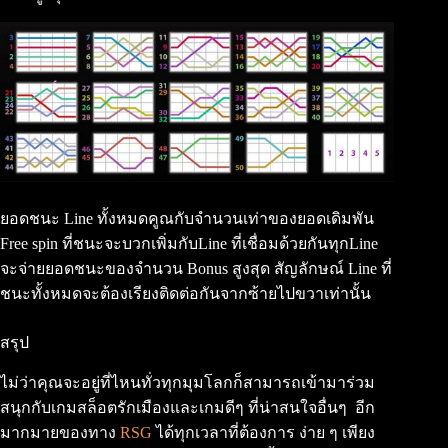
ยอดชนะ Line ทั้งหมดคูณกับจำนวนเท่าของยอดเดิมพัน
Free spin ที่ชนะจะบวกเพิ่มกับLine ที่เชื่อมด้วยกันทุกLine
จะจ่ายยอดชนะของจำนวน Bonus สูงสุด สัญลักษณ์ Line ที่
ชนะทั้งหมดจะต้องเรียงติดต่อกันจากซ้ายไปขวาเท่านั้น
สรุป
ไม่ว่าคุณจะอยู่ที่ไหนทั่วทุกมุมโลกก็สามารถเข้ามาร่วม
สนุกกับเกมสล็อตรักเมืองและเกมดีๆ ที่น่าสนใจอื่นๆ อีก
มากมายของทาง
RSG
ได้ทุกเวลาที่ต้องการ ง่าย ๆ เพียง