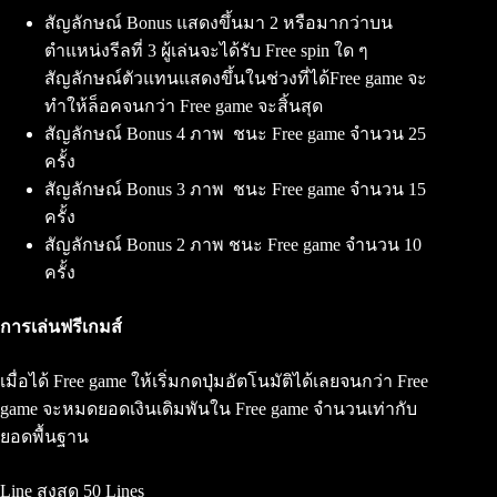
สัญลักษณ์ Bonus แสดงขึ้นมา 2 หรือมากว่าบน
ตำแหน่งรีลที่ 3 ผู้เล่นจะได้รับ Free spin ใด ๆ
สัญลักษณ์ตัวแทนแสดงขึ้นในช่วงที่ได้Free game จะ
ทำให้ล็อคจนกว่า Free game จะสิ้นสุด
สัญลักษณ์ Bonus 4 ภาพ ชนะ Free game จำนวน 25
ครั้ง
สัญลักษณ์ Bonus 3 ภาพ ชนะ Free game จำนวน 15
ครั้ง
สัญลักษณ์ Bonus 2 ภาพ ชนะ Free game จำนวน 10
ครั้ง
การเล่นฟรีเกมส์
เมื่อได้ Free game ให้เริ่มกดปุ่มอัตโนมัติได้เลยจนกว่า Free
game จะหมดยอดเงินเดิมพันใน Free game จำนวนเท่ากับ
ยอดพื้นฐาน
Line สูงสุด 50 Lines