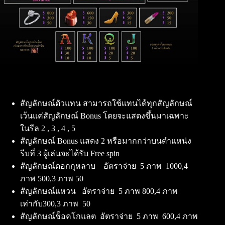
สัญลักษณ์ตัวแทน สามารถใช้แทนได้ทุกสัญลักษณ์
เว้นแค่สัญลักษณ์ Bonus โดยจะแสดงขึ้นมาเฉพาะ
ในรีล 2 , 3 , 4 , 5
สัญลักษณ์ Bonus แสดง 2 หรือมากกว่าบนตำแหน่ง
รีบที่ 3 ผู้เล่นจะได้รับ Free spin
สัญลักษณ์ดอกกุหลาบ อัตราจ่าย 5 ภาพ 1000,4
ภาพ 500,3 ภาพ 50
สัญลักษณ์แหวน อัตราจ่าย 5 ภาพ 800,4 ภาพ
เท่ากับ300,3 ภาพ 50
สัญลักษณ์​ช็อคโกแลต อัตราจ่าย 5 ภาพ 600,4 ภาพ