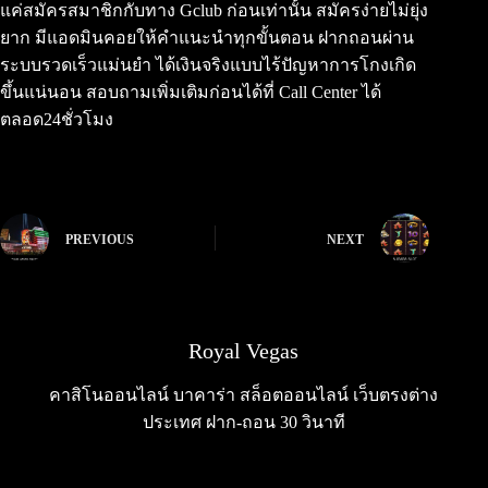
แค่สมัครสมาชิกกับทาง Gclub ก่อนเท่านั้น สมัครง่ายไม่ยุ่ง
ยาก มีแอดมินคอยให้คำแนะนำทุกขั้นตอน ฝากถอนผ่าน
ระบบรวดเร็วแม่นยำ ได้เงินจริงแบบไร้ปัญหาการโกงเกิด
ขึ้นแน่นอน สอบถามเพิ่มเติมก่อนได้ที่ Call Center ได้
ตลอด24ชั่วโมง
PREVIOUS
NEXT
Royal Vegas
คาสิโนออนไลน์ บาคาร่า สล็อตออนไลน์ เว็บตรงต่าง
ประเทศ ฝาก-ถอน 30 วินาที