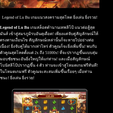
Legend of Lu Bu เกมแนวสงครามสุดโหด ยิ่งเล่น ยิ่งรวย!
Legend of Lu Bu
เกมสล็อตตำนานเทพลิโป้ แนวต่อสู้สุด
มันส์ เข้าสู่สมรภูมิรบอันดุเดือด! เพียงแค่จับคู่สัญลักษณ์ให้
ตรงตามเงื่อนไข สัญลักษณ์เหล่านั้นก็จะหายไปอย่างต่อ
เนื่อง! ยิ่งจับคู่ได้มากเท่าไหร่ ตัวคูณก็จะยิ่งเพิ่มขึ้น! พบกับ
ตัวคูณสุดโหดตั้งแต่ 2x ถึง 51000x! ที่จะปรากฏขึ้นแบบสุ่ม
มอบชัยชนะอันยิ่งใหญ่ให้แก่ท่าน! และเมื่อสัญลักษณ์
โบนัสลิโป้ปรากฏขึ้น 4 ตัว ท่านจะเข้าสู่โหมดเกมฟรีทันที!
ในโหมดเกมฟรี ตัวคูณจะสะสมเพิ่มขึ้นเรื่อยๆ เมื่อท่าน
ชนะ! ยิ่งเล่น ยิ่งรวย!