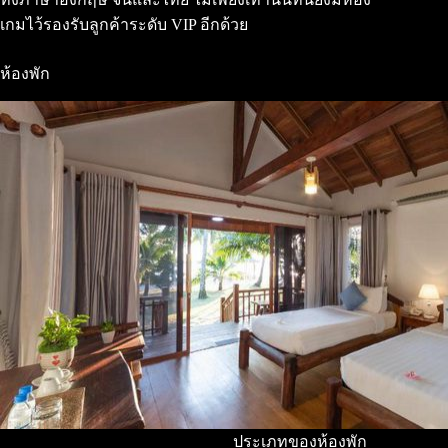
เกมไว้รองรับลูกค้าระดับ VIP อีกด้วย
ห้องพัก
ประเภทของห้องพัก