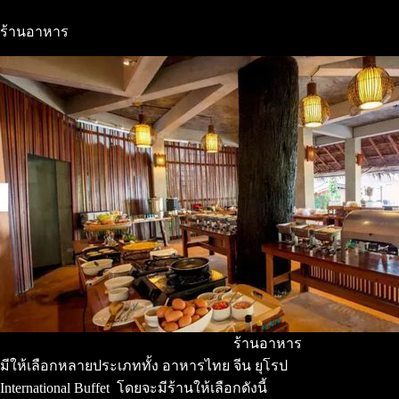
ร้านอาหาร
ร้านอาหาร
มีให้เลือกหลายประเภททั้ง อาหารไทย จีน ยุโรป
International Buffet โดยจะมีร้านให้เลือกดังนี้