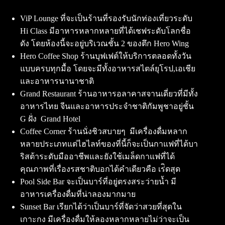
ViP Lounge ที่จะเป็นร้านที่รองรับนักท่องเที่ยวระดับ
Hi Class มีอาหารหลากหลายที่ได้เชฟระดับโลกชื่อ
ดัง โดยห้องนี้จะอยู่บริเวณชั้น 2 ของตึก Hero Wing
Hero Coffee Shop ร้านบุฟเฟต์ให้บริการตลอดทั้งวัน
แบบครบทุกมื้อ โดยจะมีทั้งอาหารสไตล์ยุโรป,เอเชีย
และอาหารนานาชาติ
Grand Restaurant ร้านอาหารอลาคาสจานเดี่ยวที่มีทั้ง
อาหารไทย จีนและอาหารประจำชาติกัมพูชาอยู่ชั้น
G ฝั่ง Grand Hotel
Coffee Corner ร้านนั่งชิวสบายๆ มีเครื่องดื่มหลาก
หลายประเภทแต่ไฮไลท์ของที่นี้ก็จะเป็นกาแฟที่ได้บา
ริสต้าระดับมืออาชีพและยังใช้เมล็ดกาแฟที่ได้
คุณภาพที่เรื่องรสชาติบอกได้คำเดียวคือ เร่ิดสุด
Pool Side Bar จะเป็นบาร์ที่อยู่ตรงสระว่ายน้ำ มี
อาหารเครื่องดื่มที่น่าลองมากมาย
Sunset Bar เรียกได้ว่าเป็นบาร์ที่จัดว่าสวยที่สุดใน
เกาะกง มีเครื่องดื่มให้ลองหลากหลายไม่ว่าจะเป็น