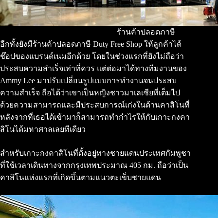
ร้านค้าปลอดภาษี
อีกทั้งยังมีร้านค้าปลอดภาษี Duty Free Shop ให้ลูกค้าได้
ช๊อปของแบรนด์เนมอีกด้วย โดยในช่วงแรกที่ยังไม่ถือว่า
ประสบความสำเร็จเท่าที่ควร แต่ต่อมาได้ทางทีมงานของ
Ammy Lee มาปรับเปลี่ยนรูปแบบการทำงานจนประสบ
ความสำเร็จ ถือได้ว่าเขาเป็นหญิงชาวมาเลเซียที่เต็มไป
ด้วยความสามารถและมีประสบการณ์เก่งในด้านคาสิโนที่
หลังจากที่เธอได้เข้ามาก็สามารถทำกำไรให้กับเกาะกงคา
สิโนได้มหาศาลเลยทีเดียว
สำหรับเกาะกงคาสิโนที่ตั้งอยู่ทางชายแดนประเทศกัมพูชา
ที่ใช้เวลาเดินทางจากกรุงเทพประมาณ 405 กม. ถือว่าเป็น
คาสิโนแห่งแรกที่เกิดขึ้นตามแนวตะเข็บชายแดน