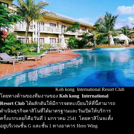
Koh kong International Resort Club
โดยทางด้านของทีมงานของ
Koh kong International
Resort Club
ได้ผลักดันให้มีการจดทะเบียนให้ที่นี้สามารถ
ดำเนินธุรกิจคาสิโนที่ได้มาตรฐานและวันเปิดให้บริการ
ครั้งแรกเลยก็คือวันที่ 1 มกราคม 2541 โดยคาสิโนจะตั้ง
อยู่บริเวณชั้น G และชั้น 1 ทางอาคาร Hero Wing