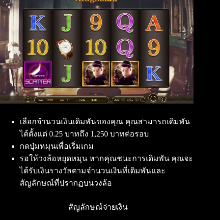
เลือกจำนวนเงินเดิมพันของคุณ คุณสามารถเดิมพัน
ได้ตั้งแต่ 0.25 บาทถึง 1,250 บาทต่อรอบ
กดปุ่มหมุนเพื่อเริ่มเกม
รอให้วงล้อหยุดหมุน หากคุณชนะการเดิมพัน คุณจะ
ได้รับเงินรางวัลตามจำนวนเงินที่เดิมพันและ
สัญลักษณ์ที่ปรากฏบนวงล้อ
สัญลักษณ์จ่ายเงิน