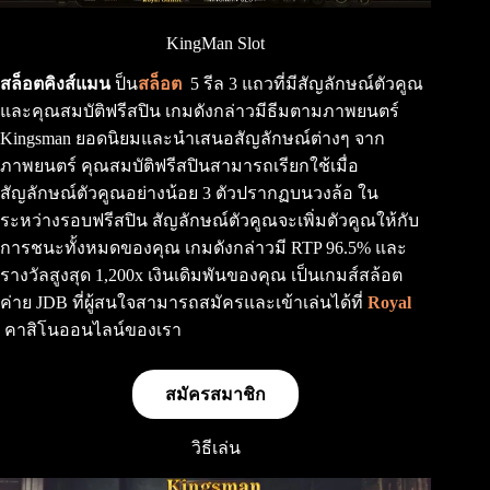
KingMan Slot
สล็อตคิงส์แมน
ป็น
สล็อต
5 รีล 3 แถวที่มีสัญลักษณ์ตัวคูณ
และคุณสมบัติฟรีสปิน เกมดังกล่าวมีธีมตามภาพยนตร์
Kingsman ยอดนิยมและนำเสนอสัญลักษณ์ต่างๆ จาก
ภาพยนตร์ คุณสมบัติฟรีสปินสามารถเรียกใช้เมื่อ
สัญลักษณ์ตัวคูณอย่างน้อย 3 ตัวปรากฏบนวงล้อ ใน
ระหว่างรอบฟรีสปิน สัญลักษณ์ตัวคูณจะเพิ่มตัวคูณให้กับ
การชนะทั้งหมดของคุณ เกมดังกล่าวมี RTP 96.5% และ
รางวัลสูงสุด 1,200x เงินเดิมพันของคุณ เป็นเกมส์สล้อต
ค่าย JDB ที่ผู้สนใจสามารถสมัครและเข้าเล่นได้ที่
Royal
คาสิโนออนไลน์ของเรา
สมัครสมาชิก
วิธีเล่น