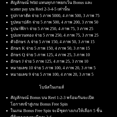
สัญลักษณ์ Wild แทนทุกภาพยกเว้น Bonus และ
scatter pay บน Reel 2-3-4-5 เท่านั้น
รูปกาลาฮัด จ่าย 5 ภาพ 5000, 4 ภาพ 500, 3 ภาพ 75
รูปหมาปลัก จ่าย 5 ภาพ 500, 4 ภาพ 200, 3 ภาพ 50
รูปนาฬิกา จ่าย 5 ภาพ 250, 4 ภาพ 75, 3 ภาพ 25
รูปแหวนทอง จ่าย 5 ภาพ 250, 4 ภาพ 75, 3 ภาพ 25
ตัวอักษร A จ่าย 5 ภาพ 150, 4 ภาพ 50, 3 ภาพ 15
อักษร K จ่าย 5 ภาพ 150, 4 ภาพ 50, 3 ภาพ 15
อักษร Q จ่าย 5 ภาพ 125, 4 ภาพ 25, 3 ภาพ 10
อักษร J จ่าย 5 ภาพ 125, 4 ภาพ 25, 3 ภาพ 10
หมายเลข 10 จ่าย 5 ภาพ 100, 4 ภาพ 20, 3 ภาพ 5
หมายเลข 9 จ่าย 5 ภาพ 100, 4 ภาพ 20, 3 ภาพ 5
โบนัสในเกมส์
สัญลักษณ์ Bonus บน Reel 1-2-3 พร้อมกันจะเปิด
โอกาสเข้าสู่เกม Bonus Free Spin
ในเกม Bonus Free Spin จะมีชุดกางเกงให้เลือก 5 ชิ้น