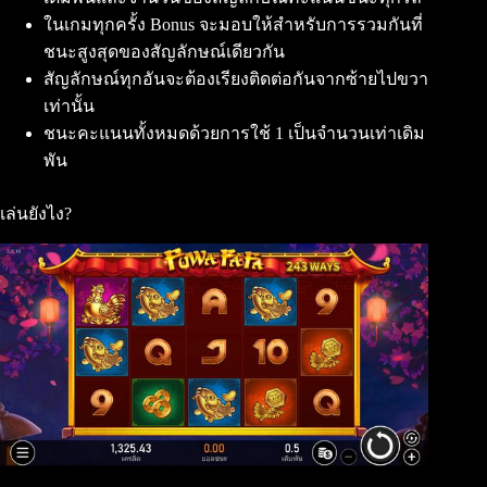
ในเกมทุกครั้ง Bonus จะมอบให้สำหรับการรวมกันที่
ชนะสูงสุดของสัญลักษณ์เดียวกัน
สัญลักษณ์ทุกอันจะต้องเรียงติดต่อกันจากซ้ายไปขวา
เท่านั้น
ชนะคะแนนทั้งหมดด้วยการใช้ 1 เป็นจำนวนเท่าเดิม
พัน
เล่นยังไง?