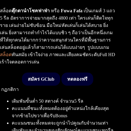
สล็อต
ตุ๊กตานำโชคฟาฟ่า
หรือ
Fuwa Fafa
เป็นเกมส์ 3 แถว
5 รีล อัตราการจ่ายมากสุดถึง 4800 เท่า ใครเล่นก็ติดใจทุก
ราย เล่นง่ายไม่ซับซ้อน มือใหม่หัดเล่นก็เล่นได้สบาย ยิ่ง
เล่น ยิ่งสามารถทำกำไรได้แบบชิว ๆ ถือว่าเป็นอีกหนึ่งเกม
ที่ให้ทุกคนได้มากกว่าความสนุกส่วนใครที่มีพื้นฐานการ
เล่นสล็อตอยู่แล้วก็สามารถเล่นได้แบบง่ายๆ รูปแบบเกม
สล็อต
ทันสมัย เข้าใจง่าย ภาพและเสียงคมชัดระดับFull HD
เร้าใจตลอดการเล่น
สมัคร GClub
ทดลองฟรี
กฏกติกา
เดิมพันขั้นต่ำ 50 สตางค์ จำนวน5 รีล
คะแนนที่ชนะทั้งหมดต้องอยู่ตำแหน่งใกล้เคียงสุด
จากซ้ายไปขวาเพื่อรับBonus
คะแนนชนะทั้งหมดจะถูกนำไปคูณกับจำนวนเท่า
เดิมพันและจำนวนของสัญลักษณ์คะแนนชนะทุกรีล