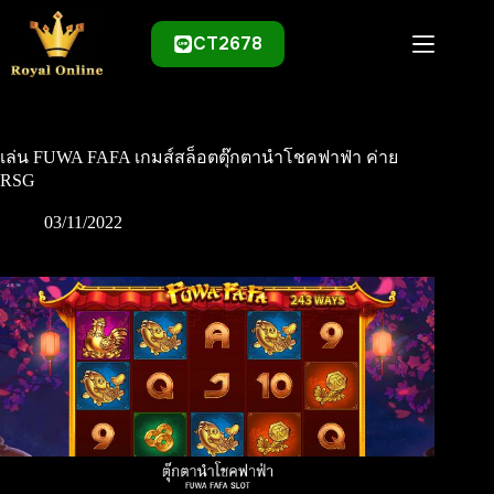
Skip
to
CT2678
content
เล่น FUWA FAFA เกมส์สล็อตตุ๊กตานำโชคฟาฟ่า ค่าย
RSG
03/11/2022