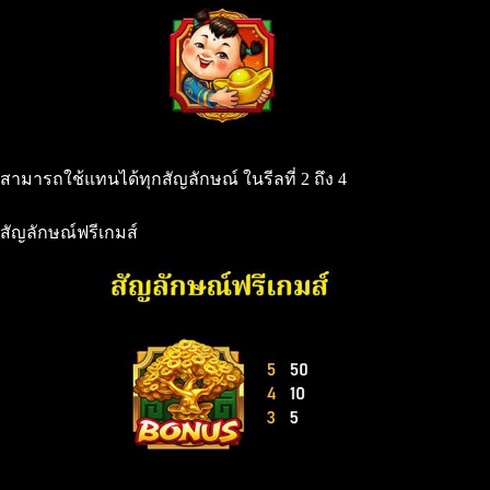
สามารถใช้แทนได้ทุกสัญลักษณ์ ในรีลที่ 2 ถึง 4
สัญลักษณ์ฟรีเกมส์