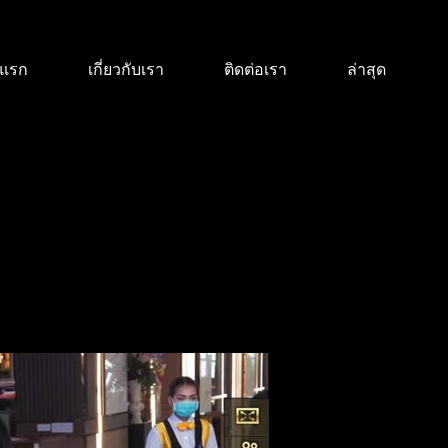
าแรก
เกี่ยวกับเรา
ติดต่อเรา
ล่าสุด