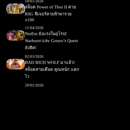
18/05/2026
สล็อต Power of Thor II ค่าย
RSG ฟีเจอร์สายฟ้าพารวย
x100
11/04/2026
NetEnt ยังแรงในยุโรป!
Starburst และ Gonzo’s Quest
ยังฮิต!
02/03/2026
BAD RICH WOLF มาแล้ว!
สล็อตสายเดือด คูณหนัก แตก
ไว
20/01/2026