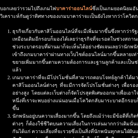
บอกเลยว่ารวมไปถึงเกมไพ่
บาคาร่าออนไลน์
ซึ่งเป็นเกมยอดนิยมอั
วิเคราะห์กันดูว่าทิศทางของเกมบาคาร่าจะเป็นยังไงหากว่าโควิดก
ธุรกิจเกี่ยวกับคาสิโนออนไลน์ที่จะมีเพิ่มมากขึ้นซึ่งหากว่
เหมือนเดิมอีกรอบก็มองได้เลยว่าธุรกิจที่จะรอดในช่วงสถาน
ช่วงระบาดรอบที่ผ่านมาก็จะเห็นได้อย่างชัดเจนเลยว่านักพ
เข้าถึงเกมบาคาร่าผ่านทางเว็บไซต์ออนไลน์มากขึ้นหลายเท่า
ขยายเพิ่มมากขึ้นตามความต้องการและฐานลูกค้าและเป็นช่องทา
แล้ว
เกมบาคาร่าที่จะมีโปรโมชั่นที่สามารถตอบโจทย์ลูกค้าได้มาก
คาสิโนออนไลน์ต่างๆ ที่จะมีการจัดโปรโมชั่นต่างๆ เพื่อรองร
อย่างสูง โดยแต่ละเว็บต่างก็จัดโปรสุดพิเศษออกมาเพื่อเอาใจลู
หนึ่งที่เราจะพบอย่างแน่นอนเมื่อโควิดกลับมาระบาดอีกรอบก็ถื
ขึ้น
นักพนันอยู่บนความเสี่ยงมากขึ้น โดยถึงแม้ว่าจะมีข้อดีที่เก
ต่างๆ ก็ต้องใช้ชีวิตบนความเสี่ยงในการเล่นมากกว่าเดิมนั
กันได้แก่ ความเสี่ยงที่จะรวยซึ่งเป็นสิ่งที่นักพนันทุกคนใฝ่