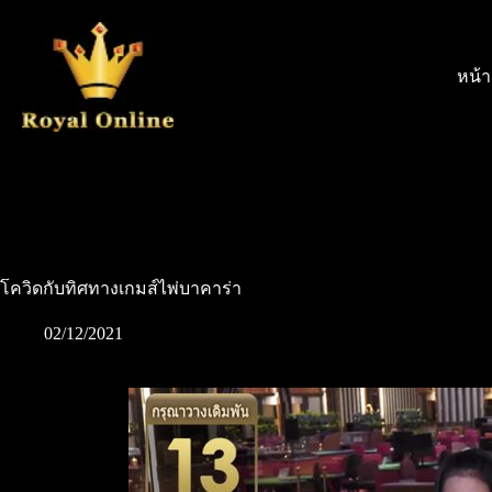
Skip
to
content
หน้
โควิดกับทิศทางเกมส์ไพ่บาคาร่า
02/12/2021