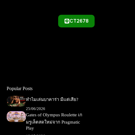
CT2678
Popular Posts
ทำไมเล่นบาคาร่า มีแต่เสีย?
25/06/2026
Gates of Olympus Roulette เก
มรูเล็ตสดใหม่จาก Pragmatic
Play