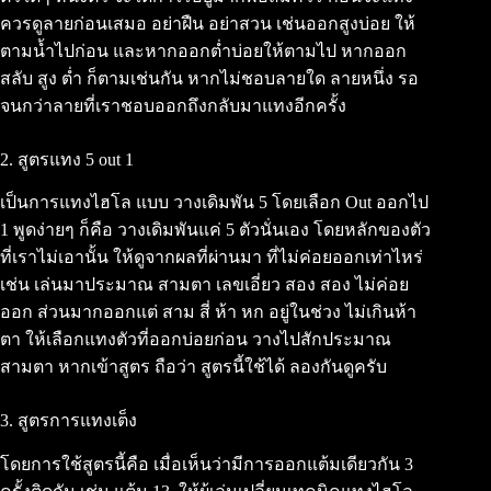
ควรดูลายก่อนเสมอ อย่าฝืน อย่าสวน เช่นออกสูงบ่อย ให้
ตามน้ำไปก่อน และหากออกต่ำบ่อยให้ตามไป หากออก
สลับ สูง ต่ำ ก็ตามเช่นกัน หากไม่ชอบลายใด ลายหนึ่ง รอ
จนกว่าลายที่เราชอบออกถึงกลับมาแทงอีกครั้ง
2. สูตรแทง 5 out 1
เป็นการแทงไฮโล แบบ วางเดิมพัน 5 โดยเลือก Out ออกไป
1 พูดง่ายๆ ก็คือ วางเดิมพันแค่ 5 ตัวนั่นเอง โดยหลักของตัว
ที่เราไม่เอานั้น ให้ดูจากผลที่ผ่านมา ที่ไม่ค่อยออกเท่าไหร่
เช่น เล่นมาประมาณ สามตา เลขเอี่ยว สอง สอง ไม่ค่อย
ออก ส่วนมากออกแต่ สาม สี่ ห้า หก อยู่ในช่วง ไม่เกินห้า
ตา ให้เลือกแทงตัวที่ออกบ่อยก่อน วางไปสักประมาณ
สามตา หากเข้าสูตร ถือว่า สูตรนี้ใช้ได้ ลองกันดูครับ
3. สูตรการแทงเต็ง
โดยการใช้สูตรนี้คือ เมื่อเห็นว่ามีการออกแต้มเดียวกัน 3