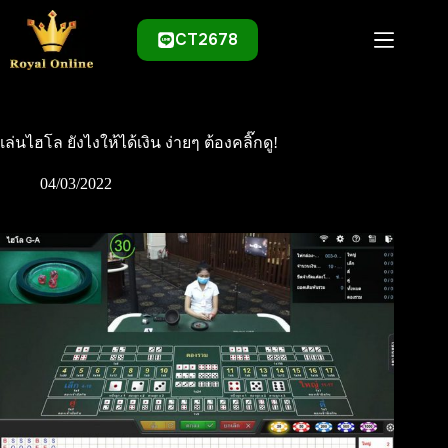
Skip
to
CT2678
content
เล่นไฮโล ยังไงให้ได้เงิน ง่ายๆ ต้องคลิ๊กดู!
04/03/2022