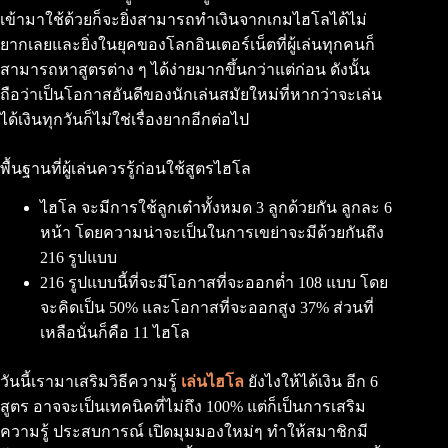
เข้ามาใช้ด้วยก็จะยิ่งสามารถทำเงินจากเกมไฮโลได้ไม่
ยากเลยและยิ่งในยุคของโลกอินเตอร์เน็ตที่ผู้เล่นทุกคนก็
สามารถหาสูตรต่าง ๆ ได้ง่ายมากขึ้นกว่าแต่ก่อน ดังนั้น
ถือว่าเป็นโอกาสอันดีของนักเล่นสมัยใหม่ที่หากว่าจะเล่น
ได้เงินทุกวันก็ไม่ใช่เรื่องยากอีกต่อไป
พื้นฐานที่ผู้เล่นควรรู้ก่อนใช้สูตรไฮโล
ไฮโล จะมีการใช้ลูกเต๋าทั้งหมด 3 ลูกด้วยกัน ลูกละ 6
หน้า โดยความน่าจะเป็นในการเขย่าจะมีด้วยกันถึง
216 รูปแบบ
216 รูปแบบนี้ที่จะมีโอกาสที่จะออกต่ำ 108 แบบ โดย
จะคิดเป็น 50% และโอกาสที่จะออกสูง 37% ส่วนที่
เหลือนั่นก็คือ 11 ไฮโล
วันนี้เรามาเสริมวิธีความรู้
เล่นไฮโล
ยังไงให้ได้เงิน อีก 6
สูตร อาจจะเป็นเทคนิคที่ไม่ถึง 100% แต่ก็เป็นการเสริม
ความรู้ ประสบการณ์ เปิดมุมมองใหม่ๆ ทำให้สมาชิกมี