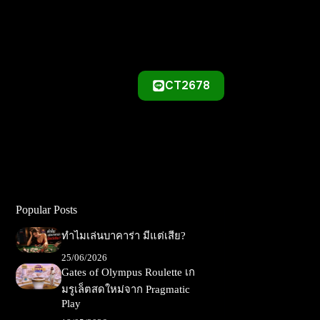
CT2678
Popular Posts
ทำไมเล่นบาคาร่า มีแต่เสีย?
25/06/2026
Gates of Olympus Roulette เก
มรูเล็ตสดใหม่จาก Pragmatic
Play