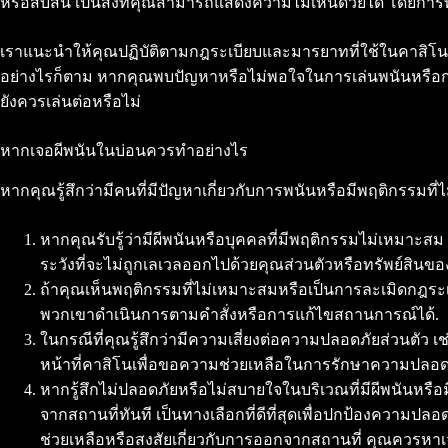
หรือสับสน เป็นสิ่งที่คุณสามารถแสดงความไม่เห็นด้วยได้ โดยการพูด
เราแนะนำให้คุณปฏิบัติตามกฎระเบียบและมารยาทที่ใช้ในคาสิโนนั
อย่างไรก็ตาม หากคุณพบปัญหาหรือไม่พอใจในการเล่นพนันหรือกา
ยังควรเล่นต่อหรือไม่
หากเจอผีพนันในบ่อนควรทำอย่างไร
หากคุณรู้สึกว่ามีคนที่มีปัญหาเกี่ยวกับการพนันหรือมีพฤติกรรมที
หากคุณรับรู้ว่ามีผีพนันหรือบุคคลที่มีพฤติกรรมไม่เหมาะสม
ระวังที่จะไม่ถูกเลเวลออกไปด้วยคุณส่วนตัวหรือทรัพย์สินขอ
ถ้าคุณเห็นพฤติกรรมที่ไม่เหมาะสมหรือเป็นการละเมิดกฎระเบีย
พวกเขาดำเนินการตามคำสั่งหรือการแก้ไขสถานการณ์ได้.
ในกรณีที่คุณรู้สึกว่ามีความเสี่ยงต่อความปลอดภัยส่วนตัว
หน้าที่คาสิโนเพื่อขอความช่วยเหลือในการรักษาความปลอ
หากรู้สึกไม่ปลอดภัยหรือไม่สบายใจในบริเวณที่มีผีพนันหร
จากสถานที่ทันที เป็นทางเลือกที่ดีที่สุดเพื่อปกป้องควา
ช่วยเหลือหรือสงสัยเกี่ยวกับการออกจากสถานที่ คุณควรหาเ