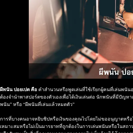
ผีพนัน ปอยเปต คือ
คำสำนวนหรือพูดเล่นที่ใช้เรียกผู้คนที่เล่นพนั
ต้องจำนำพาสปอร์ตของตัวเองเพื่อได้เงินเล่นต่อ นักพนันที่มีปัญหา
พนัน” หรือ “ผีพนันที่เล่นแล้วหมดตัว”
การที่บางคนอาจหยิบชิปหรือเงินของคุณไปโดยไม่ขออนุญาตหรือ
เหมาะสมหรือไม่เป็นมารยาทที่ถูกต้องในการเล่นพนันหรือในสถานท